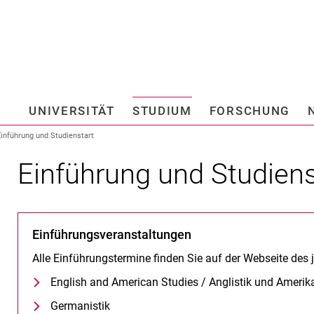
Springe direkt zu: Inhalt
Springe direkt zu: Suche
Springe direkt zu: Hauptnav
Suchmas
UNIVERSITÄT
STUDIUM
FORSCHUNG
Hochschule fü
Einführung und Studienstart
Einführung und Studiens
Einführungsveranstaltungen
Alle Einführungstermine finden Sie auf der Webseite des
English and American Studies / Anglistik und Amerika
Germanistik