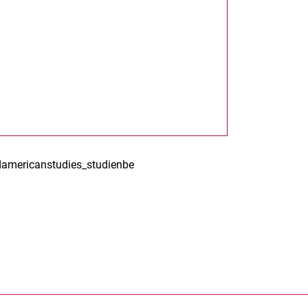
damericanstudies_studienbe
rner Link, öffnet neues Fenster)
en (externer Link, öffnet neues Fenster)
te kopieren