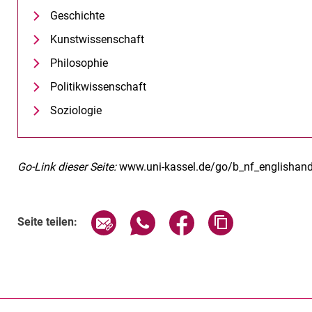
Geschichte
Kunstwissenschaft
Philosophie
Politikwissenschaft
Soziologie
Go-Link dieser Seite:
www.uni-kassel.de/go/b_nf_englishan
Seite über E-Mail teilen
Seite über WhatsApp teilen (exte
Seite über Facebook teil
Adresse der Sei
Seite teilen: