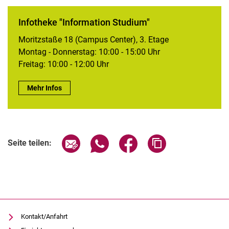
Infotheke "Information Studium"
Moritzstaße 18 (Campus Center), 3. Etage
Montag - Donnerstag: 10:00 - 15:00 Uhr
Freitag: 10:00 - 12:00 Uhr
Infotheke "Information Studium":
Mehr Infos
Seite über E-Mail teilen
Seite über WhatsApp teilen (exter
Seite über Facebook teile
Adresse der Seite
Seite teilen:
Kontakt/Anfahrt