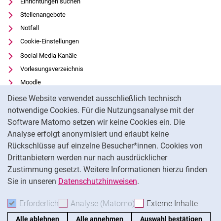
Einrichtungen suchen
Stellenangebote
Notfall
Cookie-Einstellungen
Social Media Kanäle
Vorlesungsverzeichnis
Moodle
Cookie-Hinweis
Panopto
Diese Website verwendet ausschließlich technisch
Universitätsbibliothek
notwendige Cookies. Für die Nutzungsanalyse mit der
Software Matomo setzen wir keine Cookies ein. Die
Datenschutz
Analyse erfolgt anonymisiert und erlaubt keine
Barrierefreiheit
Rückschlüsse auf einzelne Besucher*innen. Cookies von
Transparenter KI-Einsatz
Drittanbietern werden nur nach ausdrücklicher
Impressum
Zustimmung gesetzt. Weitere Informationen hierzu finden
Sie in unseren
Datenschutzhinweisen
.
Na
Erforderlich
Erforderliche Cookies akzeptieren
Analyse (Matomo)
Analyse-Cookies akzepti
Externe Inhalte
: Exte
Alle ablehnen
Alle annehmen
Auswahl bestätigen