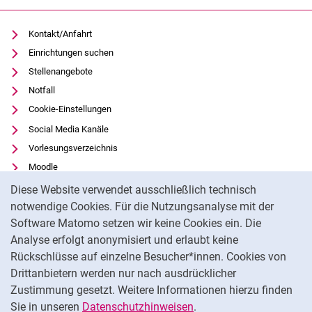
Kontakt/Anfahrt
Einrichtungen suchen
Stellenangebote
Notfall
Cookie-Einstellungen
Social Media Kanäle
Vorlesungsverzeichnis
Moodle
Cookie-Hinweis
Panopto
Diese Website verwendet ausschließlich technisch
Universitätsbibliothek
notwendige Cookies. Für die Nutzungsanalyse mit der
Software Matomo setzen wir keine Cookies ein. Die
Datenschutz
Analyse erfolgt anonymisiert und erlaubt keine
Barrierefreiheit
Rückschlüsse auf einzelne Besucher*innen. Cookies von
Transparenter KI-Einsatz
Drittanbietern werden nur nach ausdrücklicher
Impressum
Zustimmung gesetzt. Weitere Informationen hierzu finden
Sie in unseren
Datenschutzhinweisen
.