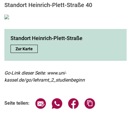
Standort Heinrich-Plett-Straße 40
Standort Heinrich-Plett-Straße
Standort Heinrich-Plett-Straße:
Zur Karte
Go-Link dieser Seite: www.uni-
kassel.de/go/lehramt_2_studienbeginn
Seite über E-Mail teilen
Seite über WhatsApp teilen (exter
Seite über Facebook teile
Adresse der Seite
Seite teilen: