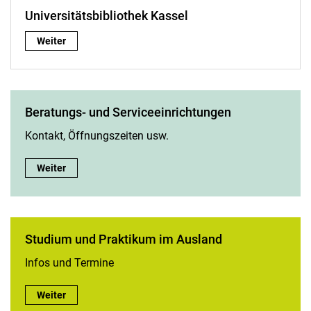
Universitätsbibliothek Kassel
Universitätsbibliothek Kassel:
Weiter
Be­ra­tungs- und Ser­vice­ein­rich­tun­gen
Kontakt, Öffnungszeiten usw.
Be­ra­tungs- und Ser­vice­ein­rich­tun­gen:
Weiter
Studium und Praktikum im Ausland
Infos und Termine
Studium und Praktikum im Ausland:
Weiter