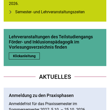
2026.
Semester- und Lehrveranstaltungszeiten
Praxisphase
Lehrveranstaltungen des Teilstudiengangs
Förder- und Inklusionspädagogik im
Vorlesungsverzeichnis finden
Lehrveranstaltungen des Teilstudiengangs Förder- und Inklus
Klickanleitung
AKTUELLES
Anmeldung zu den Praxisphasen
Anmeldefrist für das Praxissemester im
Sommersemester 2027: 5.10. – 25.10. 2026