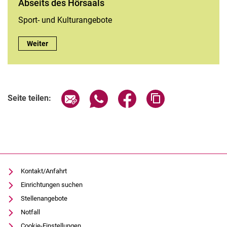
Abseits des Hörsaals
Sport- und Kulturangebote
Abseits des Hörsaals:
Weiter
Seite über E-Mail teilen
Seite über WhatsApp teilen (exter
Seite über Facebook teile
Adresse der Seite
Seite teilen:
Kontakt/Anfahrt
Einrichtungen suchen
Stellenangebote
Notfall
Cookie-Einstellungen