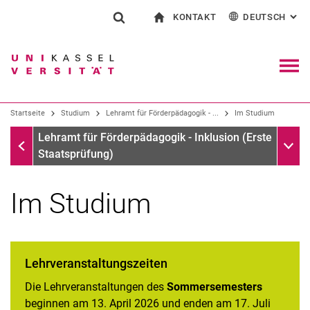
KONTAKT
DEUTSCH
: AL
Springe direkt zu: Inhalt
Springe direkt zu: Suche
Springe direkt zu: Hauptnav
zur Startseite
Suchformular
Suchbegriff
Kontakt und Beratung rund ums Studium
English
Kontakt für Presse und Öffentlichkeit
Allgemeiner Kontakt und Standorte
Suchmaschine
Navig
Einrichtungen suchen
Startseite
Studium
Lehramt für Förderpädagogik - ...
Im Studium
Personen suchen
Suchen (öffnet externen Link in einem 
Startseite
Unter
Lehramt für Förderpädagogik - Inklusion (Erste
Staatsprüfung)
Im Studium
Lehrveranstaltungszeiten
Die Lehrveranstaltungen des
Sommersemesters
beginnen am 13. April 2026 und enden am 17. Juli