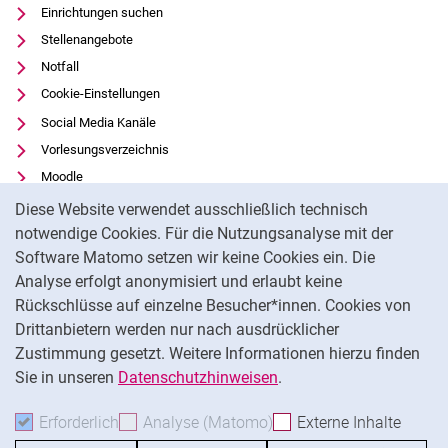
Einrichtungen suchen
Stellenangebote
Notfall
Cookie-Einstellungen
Social Media Kanäle
Vorlesungsverzeichnis
Moodle
Cookie-Hinweis
Panopto
Diese Website verwendet ausschließlich technisch
Universitätsbibliothek
notwendige Cookies. Für die Nutzungsanalyse mit der
Software Matomo setzen wir keine Cookies ein. Die
Datenschutz
Analyse erfolgt anonymisiert und erlaubt keine
Barrierefreiheit
Rückschlüsse auf einzelne Besucher*innen. Cookies von
Transparenter KI-Einsatz
Drittanbietern werden nur nach ausdrücklicher
Impressum
Zustimmung gesetzt. Weitere Informationen hierzu finden
Sie in unseren
Datenschutzhinweisen
.
Na
Erforderlich
Erforderliche Cookies akzeptieren
Analyse (Matomo)
Analyse-Cookies akzepti
Externe Inhalte
: Exte