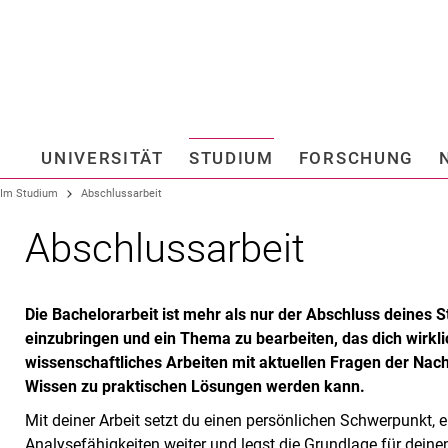
Springe direkt zu: Inhalt
Springe direkt zu: Suche
Springe direkt zu: Hauptnav
Suchmas
UNIVERSITÄT
STUDIUM
FORSCHUNG
Hochschule fü
Im Studium
Abschlussarbeit
Abschlussarbeit
Die Bachelorarbeit ist mehr als nur der Abschluss deines S
einzubringen und ein Thema zu bearbeiten, das dich wirklic
wissenschaftliches Arbeiten mit aktuellen Fragen der Nachh
Wissen zu praktischen Lösungen werden kann.
Mit deiner Arbeit setzt du einen persönlichen Schwerpunkt, 
Analysefähigkeiten weiter und legst die Grundlage für deine