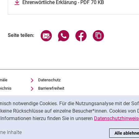
Ehrenwörtliche Erklärung - PDF 70 KB
Seite über E-Mail teilen
Seite über WhatsApp teilen (exte
Seite über Facebook teil
Adresse der Sei
Seite teilen:
näle
Datenschutz
eichnis
Barrierefreiheit
Transparenter KI-Einsatz
nisch notwendige Cookies. Für die Nutzungsanalyse mit der Sof
Impressum
t keine Rückschlüsse auf einzelne Besucher*innen. Cookies von 
iothek
Informationen hierzu finden Sie in unseren
Datenschutzhinweis
ren
-Cookies akzeptieren
rne Inhalte
: Externe Inhalte / Cookies akzeptieren
Alle ablehn