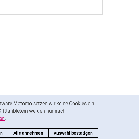
rner Link, öffnet neues Fenster)
en (externer Link, öffnet neues Fenster)
te kopieren
tware Matomo setzen wir keine Cookies ein.
Nach oben
Drittanbietern werden nur nach
en
.
en
Alle annehmen
Auswahl bestätigen