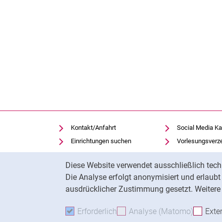
Kontakt/Anfahrt
Social Media Ka
Einrichtungen suchen
Vorlesungsverz
Stellenangebote
Moodle
Cookie-Hinweis
Diese Website verwendet ausschließlich tech
Notfall
Panopto
Die Analyse erfolgt anonymisiert und erlaub
Cookie-Einstellungen
Universitätsbibl
ausdrücklicher Zustimmung gesetzt. Weitere 
Erforderlich
Erforderliche Cookies akzeptie
Analyse (Matomo)
Analyse
Exte