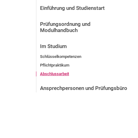
Vor der Bewerbung
Einführung und Studienstart
Stellenangebote
Nach der Bewerbung
Prüfungsordnung und
Alum­ni und Freunde
Modulhandbuch
Im Studium
Kontakt und Standorte
Im Studium
Kontakt und Beratung
Schlüsselkompetenzen
Pflichtpraktikum
Abschlussarbeit
Ansprechpersonen und Prüfungsbüro