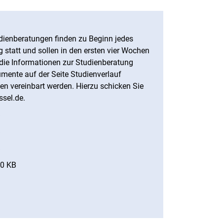
udienberatungen finden zu Beginn jedes
 statt und sollen in den ersten vier Wochen
die Informationen zur Studienberatung
mente auf der Seite Studienverlauf
ajen vereinbart werden. Hierzu schicken Sie
ssel.de.
B
(öffnet neues Fenster)
B
(öffnet neues Fenster)
B
(öffnet neues Fenster)
20 KB
(öffnet neues Fenster)
öffnet neues Fenster)