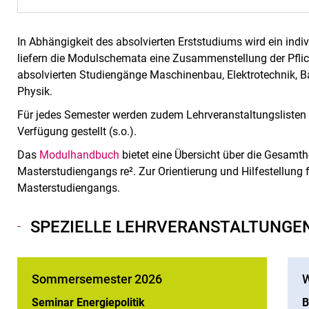
In Abhängigkeit des absolvierten Erststudiums wird ein ind
liefern die Modulschemata eine Zusammenstellung der Pfli
absolvierten Studiengänge Maschinenbau, Elektrotechnik, B
Physik.
Für jedes Semester werden zudem Lehrveranstaltungslisten 
Verfügung gestellt (s.o.).
Das
Modulhandbuch
bietet eine Übersicht über die Gesamth
Masterstudiengangs re². Zur Orientierung und Hilfestellung 
Masterstudiengangs.
SPEZIELLE LEHRVERANSTALTUNGE
Sommersemester 2026
W
Seminar Energiepolitik
B