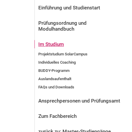
Vor der Bewerbung
Einführung und Studienstart
Stellenangebote
Nach der Bewerbung
Prüfungsordnung und
Alum­ni und Freunde
Modulhandbuch
Im Studium
Kontakt und Standorte
Im Studium
Kontakt und Beratung
Projektstudium SolarCampus
Individuelles Coaching
BUDDY-Programm
Auslandsaufenthalt
FAQs und Downloads
Ansprechpersonen und Prüfungsamt
Zum Fachbereich
zurück zu: Master-Studiengänge