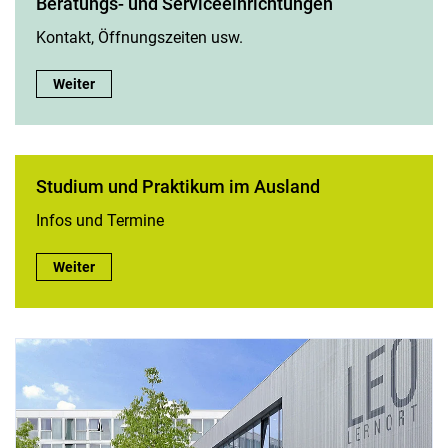
Be­ra­tungs- und Ser­vice­ein­rich­tun­gen
Kontakt, Öffnungszeiten usw.
Be­ra­tungs- und Ser­vice­ein­rich­tun­gen:
Weiter
Studium und Praktikum im Ausland
Infos und Termine
Studium und Praktikum im Ausland:
Weiter