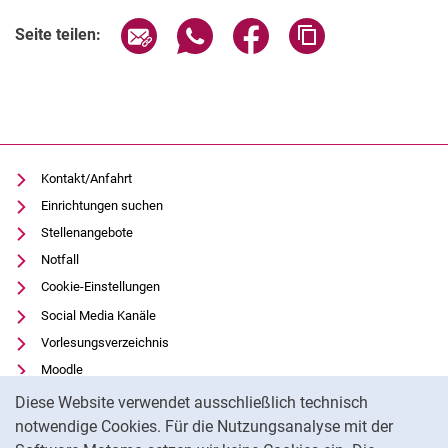
Seite über E-Mail teilen
Seite über WhatsApp teilen (exter
Seite über Facebook teile
Adresse der Seite
Seite teilen:
Kontakt/Anfahrt
Einrichtungen suchen
Stellenangebote
Notfall
Cookie-Einstellungen
Social Media Kanäle
Vorlesungsverzeichnis
Moodle
Cookie-Hinweis
Panopto
Diese Website verwendet ausschließlich technisch
Universitätsbibliothek
notwendige Cookies. Für die Nutzungsanalyse mit der