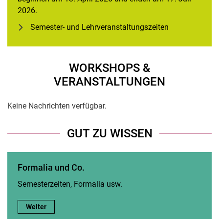
2026.
Semester- und Lehrveranstaltungszeiten
Beratungseinrichtungen des Fachbereichs
WORKSHOPS &
Studienservice
VERANSTALTUNGEN
Praktika
Keine Nachrichten verfügbar.
GUT ZU WISSEN
Formalia und Co.
Semesterzeiten, Formalia usw.
Formalia und Co.:
Weiter