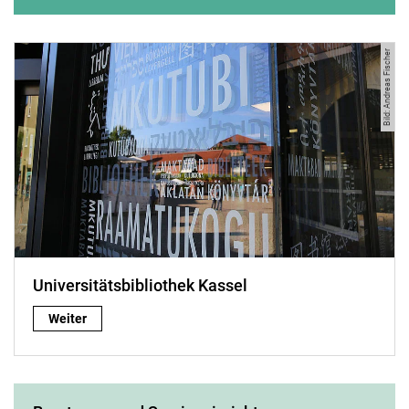
Bild: Andreas Fischer
Universitätsbibliothek Kassel
Universitätsbibliothek Kassel:
Weiter