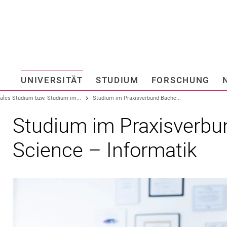
Springe direkt zu: Inhalt
Springe direkt zu: Suche
Springe direkt zu: Hauptnav
Suchmas
UNIVERSITÄT
STUDIUM
FORSCHUNG
Hochschule fü
ales Studium bzw. Studium im...
Studium im Praxisverbund Bache...
Studium im Praxisverbu
Science – Informatik