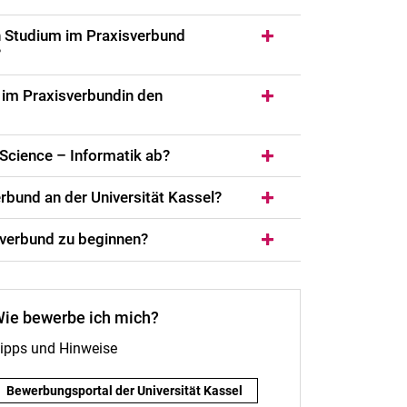
n Studium im Praxisverbund
?
r im Praxisverbundin den
 Science – Informatik ab?
rbund an der Universität Kassel?
sverbund zu beginnen?
ie be­wer­be ich mich?
ipps und Hin­wei­se
Wie be­wer­be ich mich? :
Be­wer­bungspor­tal der Universität Kas­sel