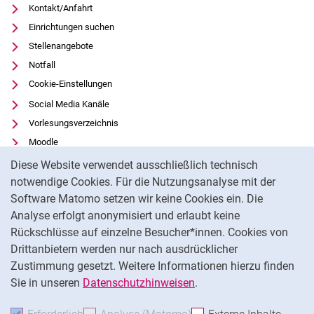
Kontakt/Anfahrt
Einrichtungen suchen
Stellenangebote
Notfall
Cookie-Einstellungen
Social Media Kanäle
Vorlesungsverzeichnis
Moodle
Cookie-Hinweis
Panopto
Diese Website verwendet ausschließlich technisch
Universitätsbibliothek
notwendige Cookies. Für die Nutzungsanalyse mit der
Software Matomo setzen wir keine Cookies ein. Die
Datenschutz
Analyse erfolgt anonymisiert und erlaubt keine
Barrierefreiheit
Rückschlüsse auf einzelne Besucher*innen. Cookies von
Transparenter KI-Einsatz
Drittanbietern werden nur nach ausdrücklicher
Impressum
Zustimmung gesetzt. Weitere Informationen hierzu finden
Sie in unseren
Datenschutzhinweisen
.
Na