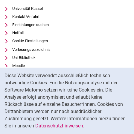
Converis
Universität Kassel
Kontakt/Anfahrt
Einrichtungen suchen
Notfall
Cookie-Einstellungen
Vorlesungsverzeichnis
Uni-Bibliothek
Moodle
Cookie-Hinweis
Panopto
Diese Website verwendet ausschließlich technisch
notwendige Cookies. Für die Nutzungsanalyse mit der
Datenschutz
Software Matomo setzen wir keine Cookies ein. Die
Barrierefreiheit
Analyse erfolgt anonymisiert und erlaubt keine
Transparenter KI-Einsatz
Rückschlüsse auf einzelne Besucher*innen. Cookies von
Impressum
Drittanbietern werden nur nach ausdrücklicher
Feedback
Zustimmung gesetzt. Weitere Informationen hierzu finden
Sie in unseren
Datenschutzhinweisen
.
Na