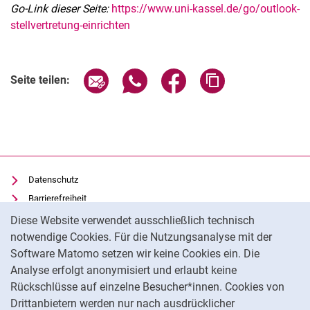
Go-Link dieser Seite:
https://www.uni-kassel.de/go/outlook-
stellvertretung-einrichten
Seite über E-Mail teilen
Seite über WhatsApp teilen (exter
Seite über Facebook teile
Adresse der Seite
Seite teilen:
Datenschutz
Barrierefreiheit
Cookie-Hinweis
Transparenter KI-Einsatz
Diese Website verwendet ausschließlich technisch
Impressum
notwendige Cookies. Für die Nutzungsanalyse mit der
Software Matomo setzen wir keine Cookies ein. Die
IT-Benutzungsordnung
Analyse erfolgt anonymisiert und erlaubt keine
Cookie-Einstellungen
Rückschlüsse auf einzelne Besucher*innen. Cookies von
Drittanbietern werden nur nach ausdrücklicher