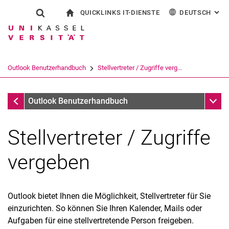
QUICKLINKS IT-DIENSTE
DEUTSCH
: AL
Springe direkt zu: Inhalt
Springe direkt zu: Suche
Springe direkt zu: Hauptnav
zur Startseite
Suchformular
Suchbegriff
Outlook Webzugriff
English
eCampus
WLAN Eduroam
Suchmaschine
Outlook Benutzerhandbuch
Stellvertreter / Zugriffe verg...
CampusCard Selfservice
Identitätsmanagement (IDM)
Suchen (öffnet externen Link in einem 
Outlook Benutzerhandbuch
Unter
Outlook Benutzerhandbuch
Stellvertreter / Zugriffe
vergeben
Outlook bietet Ihnen die Möglichkeit, Stellvertreter für Sie
einzurichten. So können Sie Ihren Kalender, Mails oder
Aufgaben für eine stellvertretende Person freigeben.