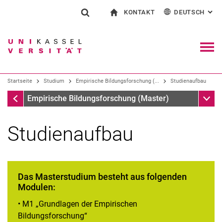
KONTAKT
DEUTSCH
: AL
Springe direkt zu: Inhalt
Springe direkt zu: Suche
Springe direkt zu: Hauptnav
zur Startseite
Suchformular
Suchbegriff
Kontakt und Beratung rund ums Studium
English
Kontakt für Presse und Öffentlichkeit
Allgemeiner Kontakt und Standorte
Suchmaschine
Navig
Einrichtungen suchen
Startseite
Studium
Empirische Bildungsforschung (...
Studienaufbau
Personen suchen
Suchen (öffnet externen Link in einem 
Startseite
Unter
Empirische Bildungsforschung (Master)
Studienaufbau
Das Masterstudium besteht aus folgenden
Modulen:
• M1 „Grundlagen der Empirischen
Bildungsforschung“