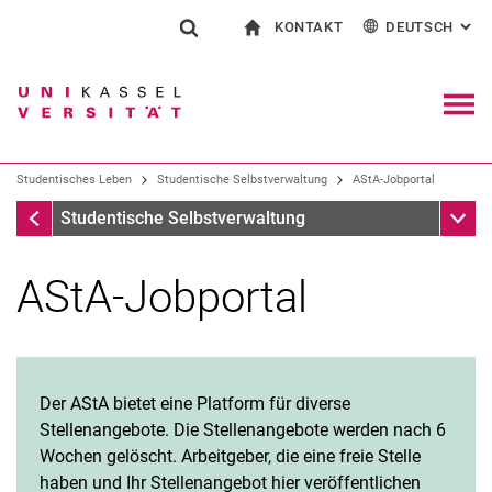
KONTAKT
DEUTSCH
: AL
Springe direkt zu: Inhalt
Springe direkt zu: Suche
Springe direkt zu: Hauptnav
zur Startseite
Suchformular
Suchbegriff
Kontakt und Beratung rund ums Studium
English
Kontakt für Presse und Öffentlichkeit
Allgemeiner Kontakt und Standorte
Suchmaschine
Navig
Einrichtungen suchen
Studentisches Leben
Studentische Selbstverwaltung
AStA-Jobportal
Personen suchen
Suchen (öffnet externen Link in einem 
Studentisches Leben
Unter
Studentische Selbstverwaltung
AStA-Jobportal
Der AStA bietet eine Platform für diverse
Stellenangebote. Die Stellenangebote werden nach 6
Wochen gelöscht. Arbeitgeber, die eine freie Stelle
haben und Ihr Stellenangebot hier veröffentlichen