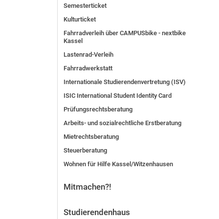
Semesterticket
Vor der Bewerbung
Kulturticket
Stellenangebote
Fahrradverleih über CAMPUSbike - nextbike
Nach der Bewerbung
Kassel
Alum­ni und Freunde
Lastenrad-Verleih
Im Studium
Fahrradwerkstatt
Kontakt und Standorte
Internationale Studierendenvertretung (ISV)
Kontakt und Beratung
ISIC International Student Identity Card
Prüfungsrechtsberatung
Arbeits- und sozialrechtliche Erstberatung
Mietrechtsberatung
Steuerberatung
Wohnen für Hilfe Kassel/Witzenhausen
Mitmachen?!
Studierendenhaus