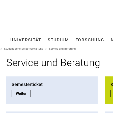
Springe direkt zu: Inhalt
Springe direkt zu: Suche
Springe direkt zu: Hauptnav
Suchmas
UNIVERSITÄT
STUDIUM
FORSCHUNG
Hochschule fü
Studentische Selbstverwaltung
Service und Beratung
Service und Beratung
Semesterticket
K
Semesterticket:
Weiter