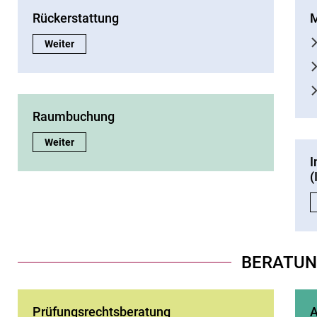
Rückerstattung
M
Rückerstattung:
Weiter
Raumbuchung
Raumbuchung:
Weiter
I
(
BERATU
Prüfungsrechtsberatung
A