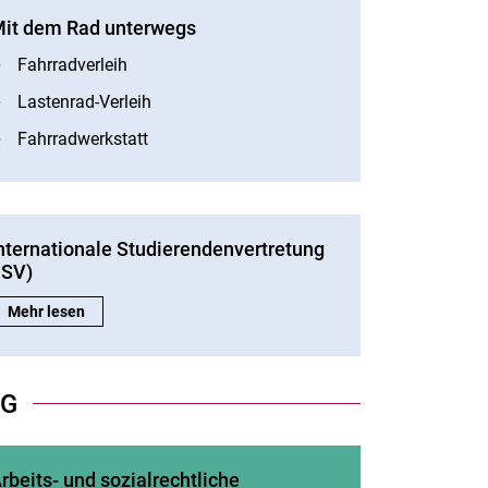
it dem Rad unterwegs
Fahrradverleih
Lastenrad-Verleih
Fahrradwerkstatt
nternationale Studierendenvertretung
ISV)
Internationale Studierendenvertretung (ISV):
Mehr lesen
NG
rbeits- und sozialrechtliche