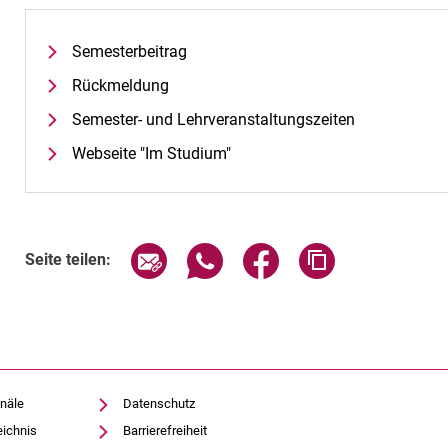
Semesterbeitrag
Rückmeldung
Semester- und Lehrveranstaltungszeiten
Webseite "Im Studium"
Seite über E-Mail teilen
Seite über WhatsApp teilen (exte
Seite über Facebook teil
Adresse der Sei
Seite teilen:
näle
Datenschutz
eichnis
Barrierefreiheit