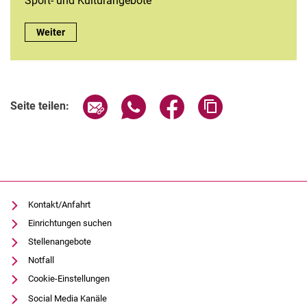
Sport- und Kulturangebote
Abseits des Hörsaals:
Weiter
Seite über E-Mail teilen
Seite über WhatsApp teilen (exter
Seite über Facebook teile
Adresse der Seite
Seite teilen:
Kontakt/Anfahrt
Einrichtungen suchen
Stellenangebote
Notfall
Cookie-Einstellungen
Social Media Kanäle