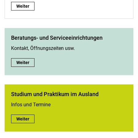
Universitätsbibliothek Kassel:
Weiter
Be­ra­tungs- und Ser­vice­ein­rich­tun­gen
Kontakt, Öffnungszeiten usw.
Be­ra­tungs- und Ser­vice­ein­rich­tun­gen:
Weiter
Studium und Praktikum im Ausland
Infos und Termine
Studium und Praktikum im Ausland:
Weiter