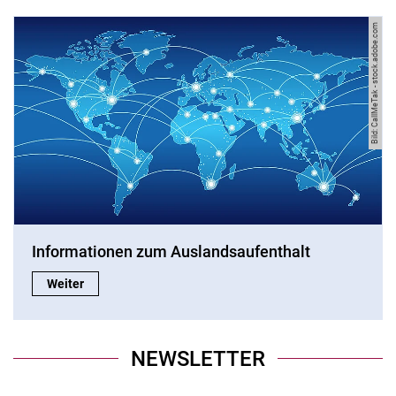
Bild: CallMeTak - stock.adobe.com
Informationen zum Auslandsaufenthalt
Informationen zum Auslandsaufenthalt:
Weiter
NEWSLETTER