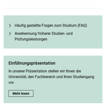
FAQ's zum Studium
Wissenschaftskommunikation
Häufig gestellte Fragen zum Studium (FAQ)
Ergänzungsfach
Anerkennung früherer Studien- und
Anerkennung früherer Studien- und Prüfungsleistungen
Prüfungsleistungen
Praktikum
Masterarbeit
Nützliche Informationen und Handreichungen
Einführungspräsentation
Auslandsaufenthalt
In unserer Präsentation stellen wir Ihnen die
Universität, den Fachbereich und Ihren Studiengang
vor.
Einführungspräsentation:
Mehr lesen