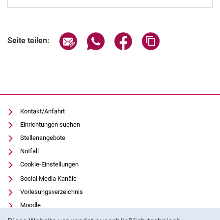
Seite über E-Mail teilen
Seite über WhatsApp teilen (exter
Seite über Facebook teile
Adresse der Seite
Seite teilen:
Kontakt/Anfahrt
Einrichtungen suchen
Stellenangebote
Notfall
Cookie-Einstellungen
Social Media Kanäle
Vorlesungsverzeichnis
Moodle
Cookie-Hinweis
Panopto