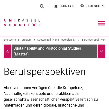
KONTAKT
DEUTSCH
: AL
Springe direkt zu: Inhalt
Springe direkt zu: Suche
Springe direkt zu: Hauptnav
zur Startseite
Suchformular
Suchbegriff
Kontakt und Beratung rund ums Studium
English
Kontakt für Presse und Öffentlichkeit
Allgemeiner Kontakt und Standorte
Suchmaschine
Navig
Einrichtungen suchen
Startseite
Studium
Sustainability and Postcolonia...
Berufsperspektiven
Personen suchen
Suchen (öffnet externen Link in einem 
Startseite
Unter
Sustainability and Postcolonial Studies
(Master)
Berufsperspektiven
Absolvent:innen verfügen über die Kompetenz,
Nachhaltigkeitskonzepte und -praktiken aus
gesellschaftswissenschaftlicher Perspektive kritisch zu
hinterfragen und deren globale, historische und