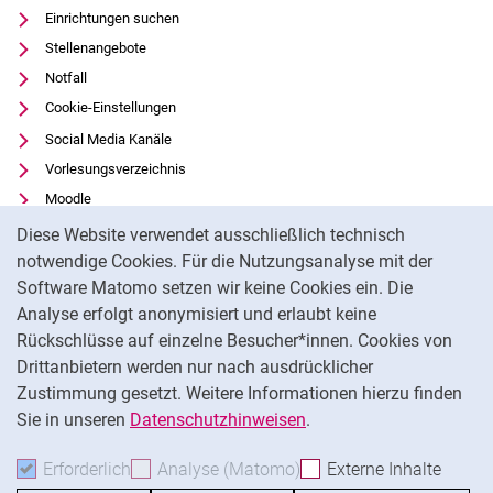
Einrichtungen suchen
Stellenangebote
Notfall
Cookie-Einstellungen
Social Media Kanäle
Vorlesungsverzeichnis
Moodle
Cookie-Hinweis
Panopto
Diese Website verwendet ausschließlich technisch
Universitätsbibliothek
notwendige Cookies. Für die Nutzungsanalyse mit der
Software Matomo setzen wir keine Cookies ein. Die
Datenschutz
Analyse erfolgt anonymisiert und erlaubt keine
Barrierefreiheit
Rückschlüsse auf einzelne Besucher*innen. Cookies von
Transparenter KI-Einsatz
Drittanbietern werden nur nach ausdrücklicher
Impressum
Zustimmung gesetzt. Weitere Informationen hierzu finden
Sie in unseren
Datenschutzhinweisen
.
Na
Erforderlich
Erforderliche Cookies akzeptieren
Analyse (Matomo)
Analyse-Cookies akzepti
Externe Inhalte
: Exte