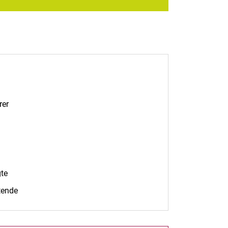
rer
te
tende