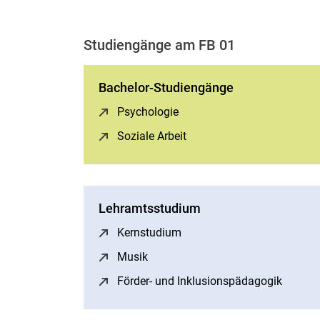
Studiengänge am FB 01
Bachelor-Studiengänge
Psychologie
(öffnet neues Fenster)
Soziale Arbeit
(öffnet neues Fenster)
Lehramtsstudium
Kernstudium
(öffnet neues Fenster)
Musik
(öffnet neues Fenster)
Förder- und Inklusionspädagogik
(öffnet