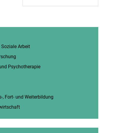
 Soziale Arbeit
(öffnet neues Fenster)
rschung
(öffnet neues Fenster)
 und Psychotherapie
(öffnet neues Fenster)
fnet neues Fenster)
ues Fenster)
-, Fort- und Weiterbildung
(öffnet neues Fenster)
wirtschaft
(öffnet neues Fenster)