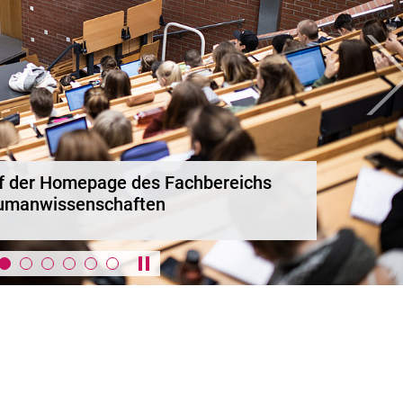
we
Karussell anhalten / abspielen