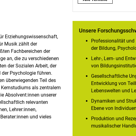
Unsere Forschungssch
 für Erziehungswissenschaft,
­Professionalität un
ür Musik zählt der
der Bildung, Psychol
ßten Fachbereichen der
nge an, die zu verschiedenen
Lehr-, Lern- und Ent
n der Sozialen Arbeit, der
von Bildungsinstitut
 der Psychologie führen.
Gesellschaftliche Un
den überwiegenden Teil des
Entwicklung von Tei
n Kernstudiums als zentralem
Lebenswelten und L
Die Absolvent:innen unserer
Dynamiken und Struk
llschaftlich relevanten
Ebene von Individue
nen, Lehrer:innen,
Berater:innen und vieles
Produktion und Reze
musikalischer Hand