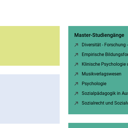
Master-Studiengänge
Diversität - Forschung -
Empirische Bildungsfo
Klinische Psychologie
Musikverlagswesen
(öf
Psychologie
(öffnet ne
Sozialpädagogik in Aus
Sozialrecht und Sozial
 neues Fenster)