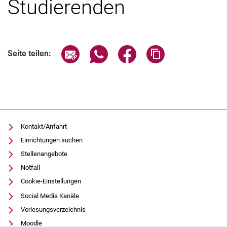
Studierenden
Studentische Hochschulwahl 2024
Studentische Hochschulwahl 2023
Fachschaften
Einladungen
Seite über E-Mail teilen
Seite über WhatsApp teilen (exter
Seite über Facebook teile
Adresse der Seite
Seite teilen:
Rechtsgrundlagen
Kontakt/Anfahrt
Einrichtungen suchen
Stellenangebote
Notfall
Cookie-Einstellungen
Social Media Kanäle
Vorlesungsverzeichnis
Moodle