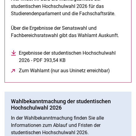
Studentische Hochschulwahl 2024
studentischen Hochschulwahl 2026 für das
Studentische Hochschulwahl 2023
Studierendenparlament und die Fachschaftsräte.
Fachschaften
Einladungen
Über die Ergebnisse der Senatswahl und
Fachbereichsratswahl gibt das Wahlamt Auskunft.
Rechtsgrundlagen
Ergebnisse der studentischen Hochschulwahl
2026 - PDF 393,54 KB
(öffnet neues Fenster)
Zum Wahlamt (nur aus Uninetz erreichbar)
(öffnet neue
Wahlbekanntmachung der studentischen
Hochschulwahl 2026
In der Wahlbekanntmachung finden Sie alle
Informationen zum Ablauf und Fristen der
studentischen Hochschulwahl 2026.