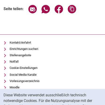
Seite über E-Mail teilen
Seite über WhatsApp teilen (exter
Seite über Facebook teile
Adresse der Seite
Seite teilen:
Kontakt/Anfahrt
Einrichtungen suchen
Stellenangebote
Notfall
Cookie-Einstellungen
Social Media Kanäle
Vorlesungsverzeichnis
Moodle
Cookie-Hinweis
Panopto
Diese Website verwendet ausschließlich technisch
Universitätsbibliothek
notwendige Cookies. Für die Nutzungsanalyse mit der