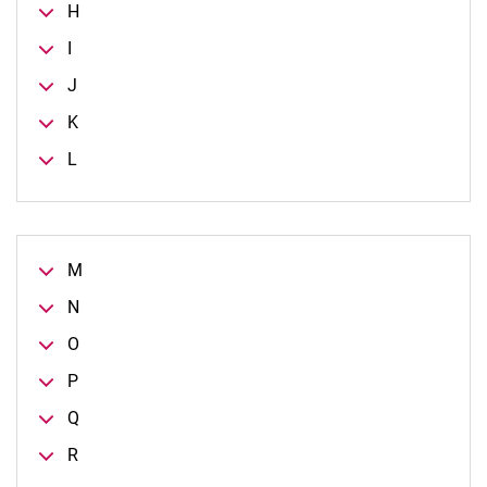
H
I
J
K
L
M
N
O
P
Q
R