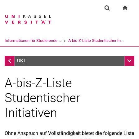
Springe direkt zu: Inhalt
Springe direkt zu: Suche
Springe direkt zu: Hauptnav
zur S
Einrichtung
Suchformular
Suchbegriff
Suchmaschine
Informationen für Studierende ...
A-bis-Z-Liste Studentischer In...
Suchen (öffnet externen Link in einem 
Informationen für Studierende und studentische Initiativen
Unter
UKT
A-bis-Z-Liste
Studentischer
Initiativen
Über Service Learning
Ohne Anspruch auf Vollständigkeit bietet die folgende Liste
Über die Koordinationsstelle für Service Learning und