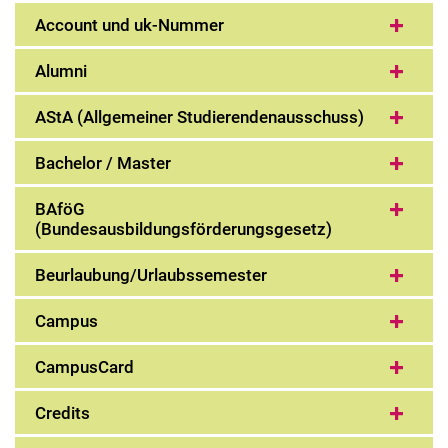
Videos zum Thema Studienstart
Account und uk-Nummer
Die ersten Wochen
Alumni
Studieren lernen
Wichtige Begriffe erklärt
AStA (Allgemeiner Studierendenausschuss)
Bachelor / Master
BAföG
(Bundesausbildungsförderungsgesetz)
Beurlaubung/Urlaubssemester
Campus
CampusCard
Credits