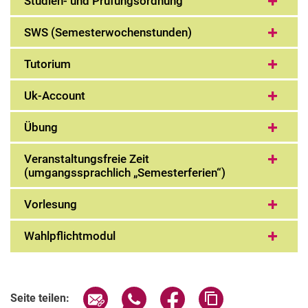
Studien- und Prüfungsordnung
SWS (Semesterwochenstunden)
Tutorium
Uk-Account
Übung
Veranstaltungsfreie Zeit
(umgangssprachlich „Semesterferien“)
Vorlesung
Wahlpflichtmodul
Seite über E-Mail teilen
Seite über WhatsApp teilen (exter
Seite über Facebook teile
Adresse der Seite
Seite teilen: