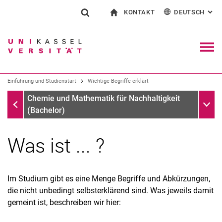
KONTAKT
DEUTSCH
: AL
Springe direkt zu: Inhalt
Springe direkt zu: Suche
Springe direkt zu: Hauptnav
zur Startseite
Suchformular
Suchbegriff
Kontakt und Beratung rund ums Studium
English
Kontakt für Presse und Öffentlichkeit
Allgemeiner Kontakt und Standorte
Suchmaschine
Navig
Einrichtungen suchen
Einführung und Studienstart
Wichtige Begriffe erklärt
Personen suchen
Suchen (öffnet externen Link in einem 
Einführung und Studienstart
Unter
Chemie und Mathematik für Nachhaltigkeit
(Bachelor)
Was ist ... ?
Im Studium gibt es eine Menge Begriffe und Abkürzungen,
die nicht unbedingt selbsterklärend sind. Was jeweils damit
gemeint ist, beschreiben wir hier:
Vorkurs