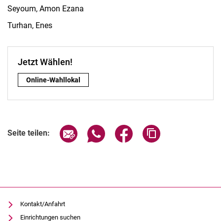
Seyoum, Amon Ezana
Turhan, Enes
Jetzt Wählen!
Jetzt Wählen!:
Online-Wahllokal
Seite über E-Mail teilen
Seite über WhatsApp teilen (exter
Seite über Facebook teile
Adresse der Seite
Seite teilen:
Kontakt/Anfahrt
Einrichtungen suchen