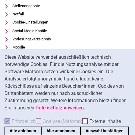
Stellenangebote
Notfall
Cookie-Einstellungen
Social Media Kanäle
Vorlesungsverzeichnis
Moodle
Cookie-Hinweis
Panopto
Diese Website verwendet ausschließlich technisch
Universitätsbibliothek
notwendige Cookies. Für die Nutzungsanalyse mit der
Software Matomo setzen wir keine Cookies ein. Die
Datenschutz
Analyse erfolgt anonymisiert und erlaubt keine
Barrierefreiheit
Rückschlüsse auf einzelne Besucher*innen. Cookies von
Transparenter KI-Einsatz
Drittanbietern werden nur nach ausdrücklicher
Impressum
Zustimmung gesetzt. Weitere Informationen hierzu finden
Sie in unseren
Datenschutzhinweisen
.
Na
Erforderlich
Erforderliche Cookies akzeptieren
Analyse (Matomo)
Analyse-Cookies akzepti
Externe Inhalte
: Exte
Alle ablehnen
Alle annehmen
Auswahl bestätigen