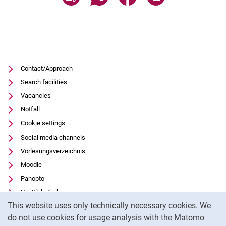
Contact/Approach
Search facilities
Vacancies
Notfall
Cookie settings
Social media channels
Vorlesungsverzeichnis
Moodle
Panopto
Uni-Bibliothek
Cookie Notice
This website uses only technically necessary cookies. We
Data privacy
do not use cookies for usage analysis with the Matomo
Accessibility