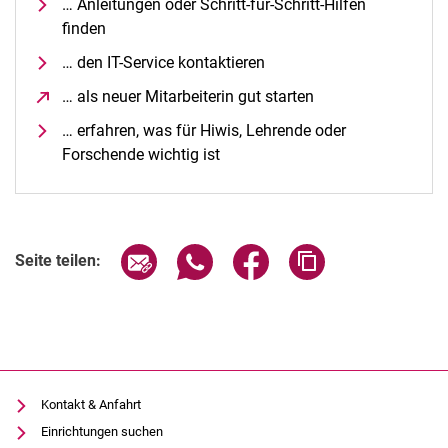
… Anleitungen oder Schritt-für-Schritt-Hilfen
finden
… den IT-Service kontaktieren
… als neuer Mitarbeiterin gut starten
(öffnet neues Fens
… erfahren, was für Hiwis, Lehrende oder
Forschende wichtig ist
Seite über E-Mail teilen
Seite über WhatsApp teilen (exter
Seite über Facebook teile
Adresse der Seite
Seite teilen:
Kontakt & Anfahrt
Einrichtungen suchen