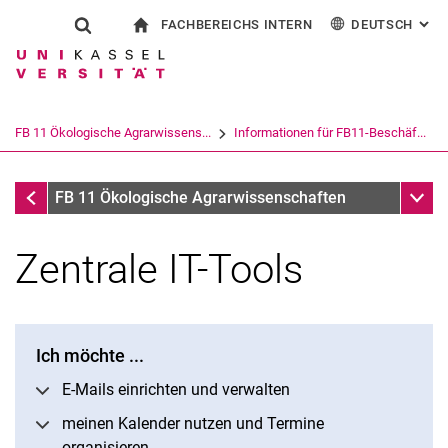
FACHBEREICHS INTERN
DEUTSCH
: AL
Springe direkt zu: Inhalt
Springe direkt zu: Suche
Springe direkt zu: Hauptnav
zur Startseite
Suchformular
Suchbegriff
Für Beschäftigte
English
Suchmaschine
FB 11 Ökologische Agrarwissens...
Informationen für FB11-Beschäf...
Suchen (öffnet externen Link in einem 
Intern - FB11-Beschäftigte
Unter
FB 11 Ökologische Agrarwissenschaften
Zentrale IT-Tools
Ich möchte ...
E-Mails einrichten und verwalten
meinen Kalender nutzen und Termine
organisieren