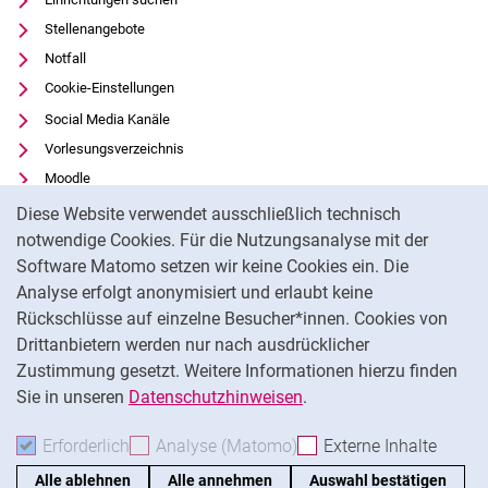
Stellenangebote
Notfall
Cookie-Einstellungen
Social Media Kanäle
Vorlesungsverzeichnis
Moodle
Cookie-Hinweis
Panopto
Diese Website verwendet ausschließlich technisch
Universitätsbibliothek
notwendige Cookies. Für die Nutzungsanalyse mit der
Software Matomo setzen wir keine Cookies ein. Die
Datenschutz
Analyse erfolgt anonymisiert und erlaubt keine
Barrierefreiheit
Rückschlüsse auf einzelne Besucher*innen. Cookies von
Transparenter KI-Einsatz
Drittanbietern werden nur nach ausdrücklicher
Impressum
Zustimmung gesetzt. Weitere Informationen hierzu finden
Sie in unseren
Datenschutzhinweisen
.
Na
Erforderlich
Erforderliche Cookies akzeptieren
Analyse (Matomo)
Analyse-Cookies akzepti
Externe Inhalte
: Exte
Alle ablehnen
Alle annehmen
Auswahl bestätigen