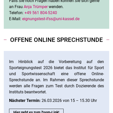
Falls Sie noch Fragen haben können Sie sich gerne
an Frau
Anja Trümper
wenden.
Telefon:
+49 561 804-5240
E-Mail:
eignungstest-ifss@uni-kassel.de
OFFENE ONLINE SPRECHSTUNDE
Im Hinblick auf die Vorbereitung auf den
Sporteignungstest 2026 bietet das Institut für Sport
und Sportwissenschaft eine offene Online-
Sprechstunde an. Im Rahmen dieser Sprechstunde
werden alle Fragen zum Test durch Dozierende des
Instituts beantwortet.
Nächster Termin:
26.03.2026 von 15 – 15.30 Uhr
Offene online Sprechstunde:
Hier geht es zum Zoom-Link!