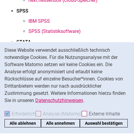
next.hessenbox (Cloud-Speicher)
SPSS
IBM SPSS
SPSS (Statistiksoftware)
STATA
Cookie-Hinweis
Diese Website verwendet ausschließlich technisch
Download & Zugriff über Netzlaufwerk
notwendige Cookies. Für die Nutzungsanalyse mit der
Stata (Statistiksoftware)
Software Matomo setzen wir keine Cookies ein. Die
Analyse erfolgt anonymisiert und erlaubt keine
Statistiksoftware
Rückschlüsse auf einzelne Besucher*innen. Cookies von
Nach oben
SPSS (Statistiksoftware)
Drittanbietern werden nur nach ausdrücklicher
Zustimmung gesetzt. Weitere Informationen hierzu finden
Stata (Statistiksoftware)
Sie in unseren
Datenschutzhinweisen
.
T
Erforderlich
Erforderliche Cookies akzeptieren
Analyse (Matomo)
Analyse-Cookies akzepti
Externe Inhalte
: Exte
Telefonie
Alle ablehnen
Alle annehmen
Auswahl bestätigen
Beantragung & Installation